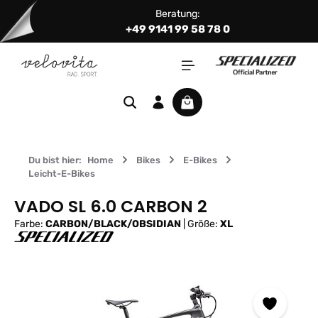
Beratung:
Zum Hauptinhalt springen
+49 9141 99 58 78 0
Warenkorb enthält 0 Positi
Du bist hier:
Home
Bikes
E-Bikes
Leicht-E-Bikes
VADO SL 6.0 CARBON 2
Farbe:
CARBON/BLACK/OBSIDIAN
|
Größe:
XL
Bildergalerie überspringen