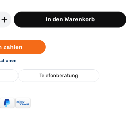
ib den gewünschten Wert ein oder benutz
In den Warenkorb
Telefonberatung