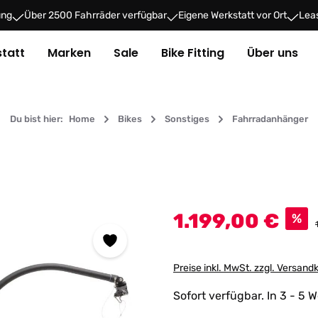
ung
Über 2500 Fahrräder verfügbar
Eigene Werkstatt vor Ort
Leas
tatt
Marken
Sale
Bike Fitting
Über uns
Du bist hier:
Home
Bikes
Sonstiges
Fahrradanhänger
Verkaufspreis:
1.199,00 €
%
Preise inkl. MwSt. zzgl. Versand
Sofort verfügbar. In 3 - 5 W