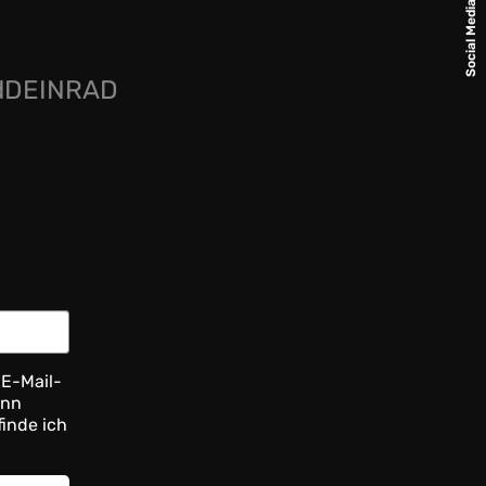
Social Media
rdDEINRAD
 E-Mail-
ann
finde ich