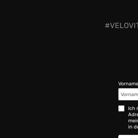
#VELOVIT
Vornam
Ich 
Adre
mein
in d