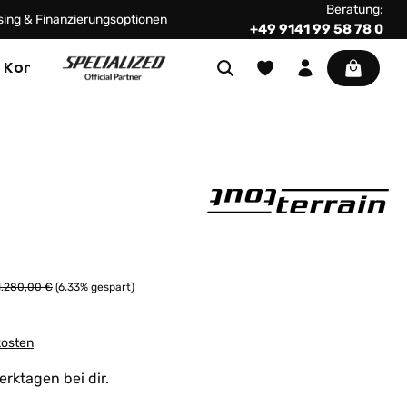
Beratung:
ing & Finanzierungsoptionen
+49 9141 99 58 78 0
Warenkor
Kontakt
Regulärer Preis:
1.280,00 €
(6.33% gespart)
kosten
erktagen bei dir.