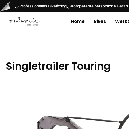
um Hauptinhalt springen
Zur Hauptnavigation springen
Professionelles Bikefitting
Kompetente persönliche Berat
Home
Bikes
Werks
Singletrailer Touring
Bildergalerie überspringen