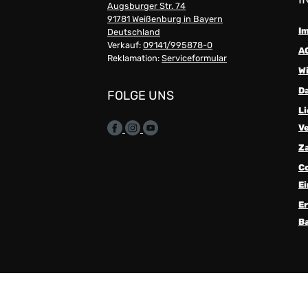
Augsburger Str. 74
91781 Weißenburg in Bayern
I
Deutschland
Verkauf:
09141/995878-0
A
Reklamation:
Serviceformular
W
D
FOLGE UNS
Li
V
Z
C
Ei
Er
Ba