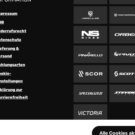
mpressum
GB
iderrufsrecht
atenschutz
eferung &
ersand
ahlungsarten
ookie-
nstellungen
klärung zur
rrierefreiheit
Alle Cookies a