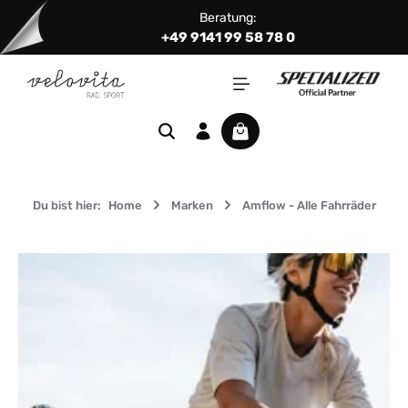
Beratung:
Zum Hauptinhalt springen
+49 9141 99 58 78 0
Warenkorb enthält 0 Positi
Du bist hier:
Home
Marken
Amflow - Alle Fahrräder