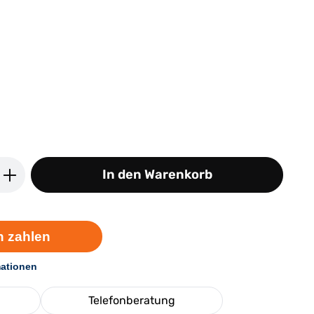
ib den gewünschten Wert ein oder benutz
In den Warenkorb
Telefonberatung