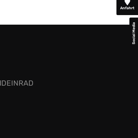
Anfahrt
Social Media
rdDEINRAD