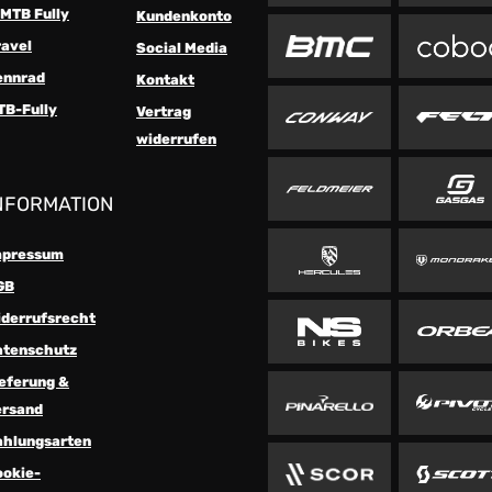
MTB Fully
Kundenkonto
ravel
Social Media
ennrad
Kontakt
TB-Fully
Vertrag
widerrufen
NFORMATION
mpressum
GB
iderrufsrecht
atenschutz
eferung &
ersand
ahlungsarten
ookie-