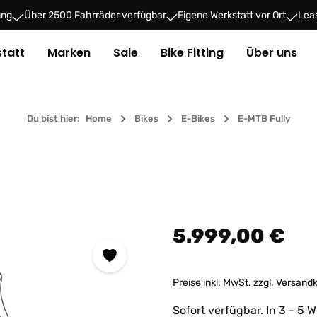
ung
Über 2500 Fahrräder verfügbar
Eigene Werkstatt vor Ort
Leas
tatt
Marken
Sale
Bike Fitting
Über uns
Du bist hier:
Home
Bikes
E-Bikes
E-MTB Fully
Regulärer Preis:
5.999,00 €
Preise inkl. MwSt. zzgl. Versand
Sofort verfügbar. In 3 - 5 W