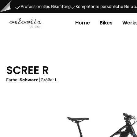
um Hauptinhalt springen
Zur Hauptnavigation springen
Professionelles Bikefitting
Kompetente persönliche Berat
Home
Bikes
Werks
SCREE R
Farbe:
Schwarz
|
Größe:
L
Bildergalerie überspringen