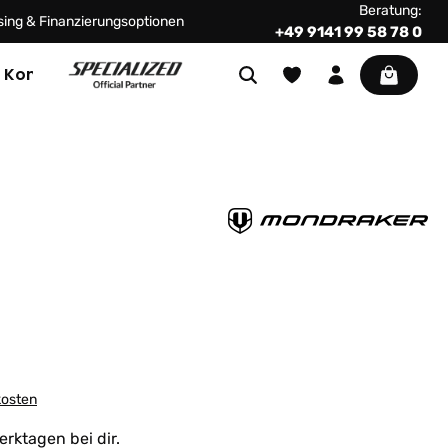
Beratung:
ing & Finanzierungsoptionen
+49 9141 99 58 78 0
Warenkor
Kontakt
kosten
erktagen bei dir.