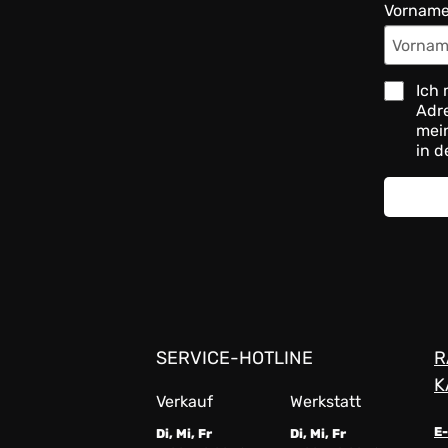
Vornam
Ich 
Adre
mein
in d
SERVICE-HOTLINE
R
K
Verkauf
Werkstatt
E
Di, Mi, Fr
Di, Mi, Fr