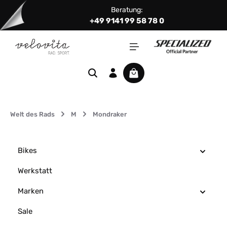
Beratung:
Zum Hauptinhalt springen
+49 9141 99 58 78 0
Warenkorb enthält 0 Positi
Welt des Rads
M
Mondraker
Bikes
Werkstatt
Marken
Sale