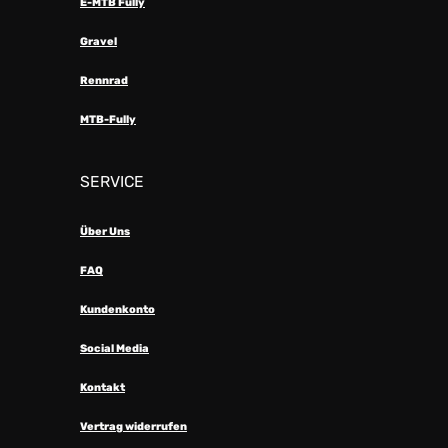
E-MTB Fully
Gravel
Rennrad
MTB-Fully
SERVICE
Über Uns
FAQ
Kundenkonto
Social Media
Kontakt
Vertrag widerrufen