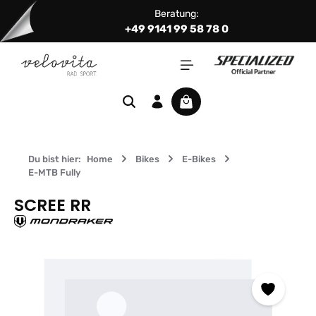
Beratung:
Zum Hauptinhalt springen
+49 9141 99 58 78 0
Warenkorb enthält 0 Positi
Du bist hier:
Home
Bikes
E-Bikes
E-MTB Fully
SCREE RR
Bildergalerie überspringen