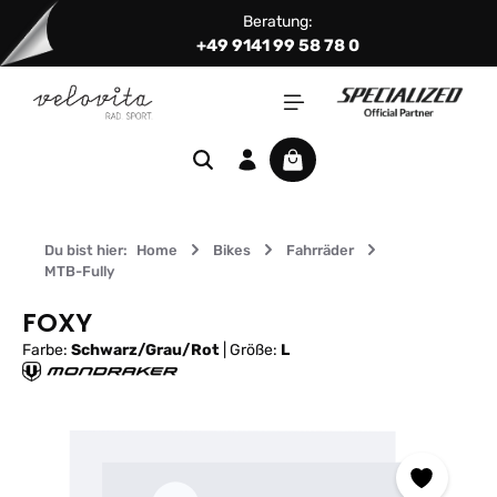
Beratung:
Zum Hauptinhalt springen
+49 9141 99 58 78 0
Warenkorb enthält 0 Positi
Du bist hier:
Home
Bikes
Fahrräder
MTB-Fully
FOXY
Farbe:
Schwarz/Grau/Rot
|
Größe:
L
Bildergalerie überspringen