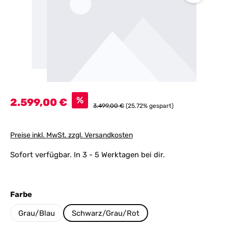
Verkaufspreis:
%
2.599,00 €
Regulärer Preis:
3.499,00 €
(25.72% gespart)
Preise inkl. MwSt. zzgl. Versandkosten
Sofort verfügbar. In 3 - 5 Werktagen bei dir.
auswählen
Farbe
Grau/Blau
Schwarz/Grau/Rot