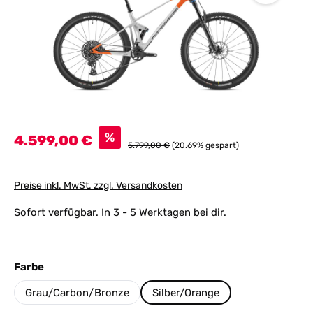
Verkaufspreis:
%
4.599,00 €
Regulärer Preis:
5.799,00 €
(20.69% gespart)
Preise inkl. MwSt. zzgl. Versandkosten
Sofort verfügbar. In 3 - 5 Werktagen bei dir.
auswählen
Farbe
Grau/Carbon/Bronze
Silber/Orange