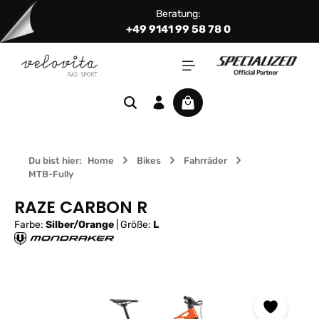
Beratung:
Zum Hauptinhalt springen
+49 9141 99 58 78 0
Warenkorb enthält 0 Positi
Du bist hier:
Home
Bikes
Fahrräder
MTB-Fully
RAZE CARBON R
Farbe:
Silber/Orange
|
Größe:
L
Bildergalerie überspringen