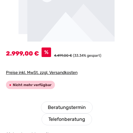
Verkaufspreis:
%
2.999,00 €
Regulärer Preis:
4.499,00 €
(33.34% gespart)
Preise inkl. MwSt. zzgl. Versandkosten
Nicht mehr verfügbar
Beratungstermin
Telefonberatung