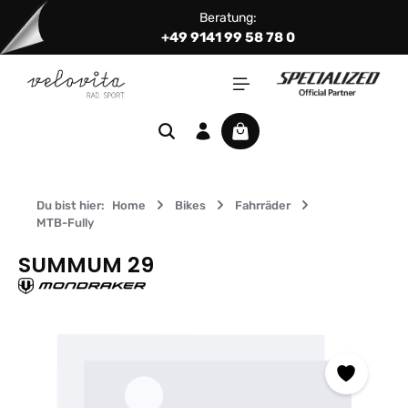
Beratung:
Zum Hauptinhalt springen
+49 9141 99 58 78 0
Warenkorb enthält 0 Positi
Du bist hier:
Home
Bikes
Fahrräder
MTB-Fully
SUMMUM 29
Bildergalerie überspringen