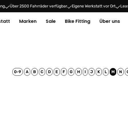
ung
Über 2500 Fahrräder verfügbar
Eigene Werkstatt vor Ort
Leas
tatt
Marken
Sale
Bike Fitting
Über uns
0-9
A
B
C
D
E
F
G
H
I
J
K
L
M
N