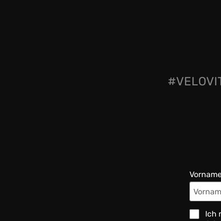
#VELOVIT
Vornam
Ich 