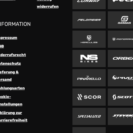
widerrufen
NFORMATION
mpressum
GB
iderrufsrecht
atenschutz
eferung &
ersand
ahlungsarten
ookie-
nstellungen
klärung zur
rrierefreiheit