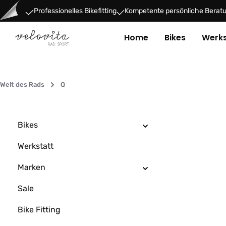
um Hauptinhalt springen
Zur Hauptnavigation springen
Professionelles Bikefitting
Kompetente persönliche Berat
Home
Bikes
Werks
Welt des Rads
Q
Bikes
Werkstatt
Marken
Sale
Bike Fitting