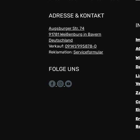
ADRESSE & KONTAKT
I
Augsburger Str. 74
91781 Weißenburg in Bayern
I
Deutschland
Verkauf:
09141/995878-0
A
Reklamation:
Serviceformular
W
D
FOLGE UNS
Li
V
Z
C
Ei
Er
Ba