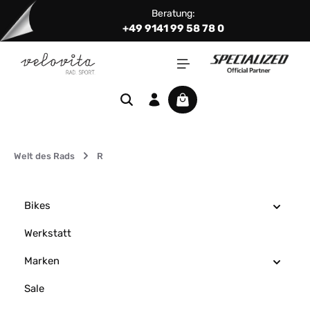
Beratung:
Zum Hauptinhalt springen
+49 9141 99 58 78 0
Warenkorb enthält 0 Positi
Welt des Rads
R
Bikes
Werkstatt
Marken
Sale