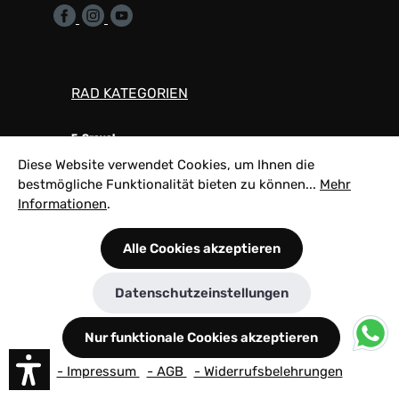
RAD KATEGORIEN
E-Gravel
Diese Website verwendet Cookies, um Ihnen die
E-MTB Fully
bestmögliche Funktionalität bieten zu können...
Mehr
Informationen
.
Gravel
Rennrad
Alle Cookies akzeptieren
MTB-Fully
Datenschutzeinstellungen
SERVICE
Nur funktionale Cookies akzeptieren
- Impressum
- AGB
- Widerrufsbelehrungen
Über Uns