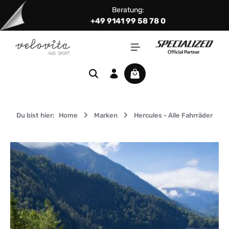
Beratung:
Zum Hauptinhalt springen
+49 9141 99 58 78 0
Warenkorb enthält 0 Positi
Du bist hier:
Home
Marken
Hercules - Alle Fahrräder