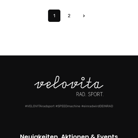
1
2
Seite
Seite
#VELOVITAradsport #SPEEDmachine #einradwirdDEINRAD
Neuigkeiten, Aktionen & Events