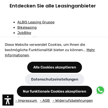
Entdecken Sie alle Leasinganbieter
ALBIS Leasing Gruppe
Bikeleasing
JobBike
BusinessBike
Company Bike
Diese Website verwendet Cookies, um Ihnen die
Deutsche Dienstrad
bestmögliche Funktionalität bieten zu können...
Mehr
eleasa
Informationen
.
eurorad
JobRad
Alle Cookies akzeptieren
Kazenmaier Bike Leasing
Dienstrad-Leasing
Datenschutzeinstellungen
mein dienstrad leasing
Nur funktionale Cookies akzeptieren
Über Bikeleasing
- Impressum
- AGB
- Widerrufsbelehrungen